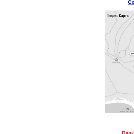
Сх
​Пар